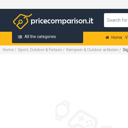
All the categories
Home
V
Home
/
Sport, Outdoor & Fietsen
/
Kampeer & Outdoor artikelen
/
Si