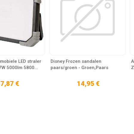
mobiele LED straler
Disney Frozen sandalen
A
7W 5000lm 5800...
paars/groen - Groen,Paars
Z
7,87 €
14,95 €