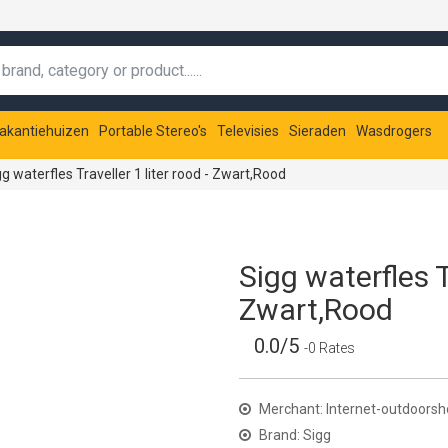
akantiehuizen
Portable Stereo's
Televisies
Sieraden
Wasdrogers
gg waterfles Traveller 1 liter rood - Zwart,Rood
Sigg waterfles Tr
Zwart,Rood
0.0/5
-0 Rates
Merchant: Internet-outdoors
Brand: Sigg