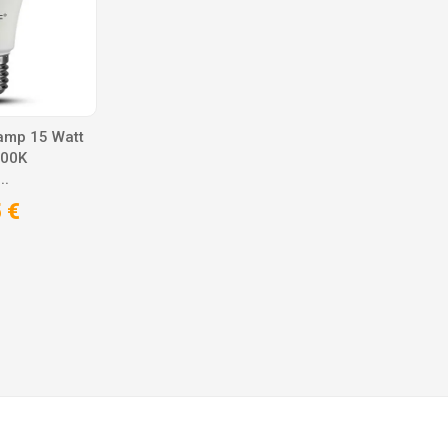
amp 15 Watt
000K
..
 €