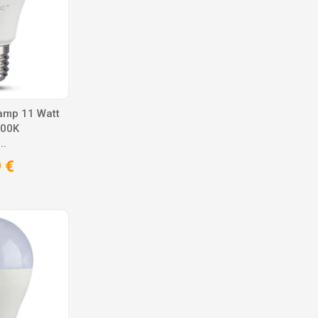
amp 11 Watt
000K
..
 €