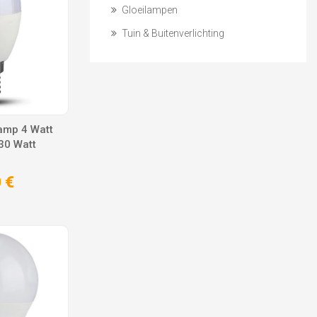
Gloeilampen
Tuin & Buitenverlichting
amp 4 Watt
30 Watt
 €