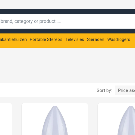
akantiehuizen
Portable Stereo's
Televisies
Sieraden
Wasdrogers
Sort by:
Price a