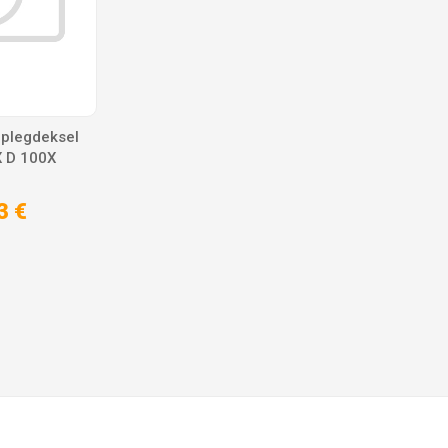
Oplegdeksel
X D 100X
3 €