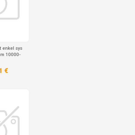
 enkel sys
0cm 10000-
1 €