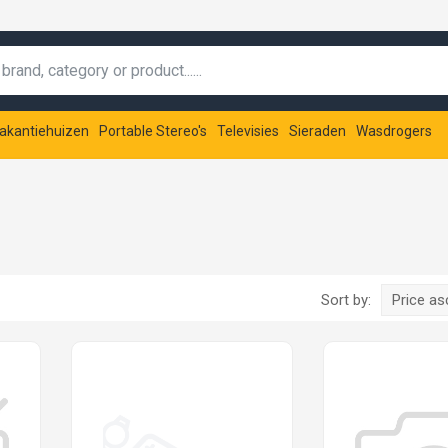
akantiehuizen
Portable Stereo's
Televisies
Sieraden
Wasdrogers
Sort by:
Price a