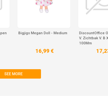
ppen
Bigjigs Megan Doll - Medium
DiscountOffice 
V. Zichtbak V. B 
100Mm
16,99 €
17,2
SEE MORE