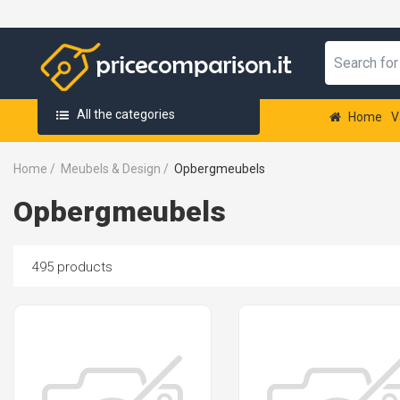
All the categories
Home
V
Home
/
Meubels & Design
/
Opbergmeubels
Opbergmeubels
495 products